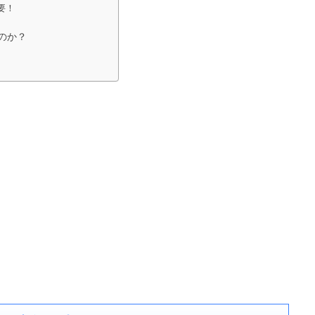
要！
のか？