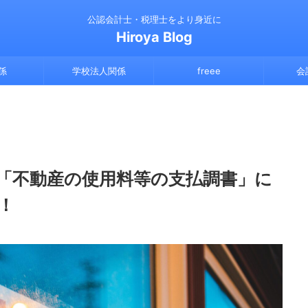
公認会計士・税理士をより身近に
Hiroya Blog
係
学校法人関係
freee
会
「不動産の使用料等の支払調書」に
！