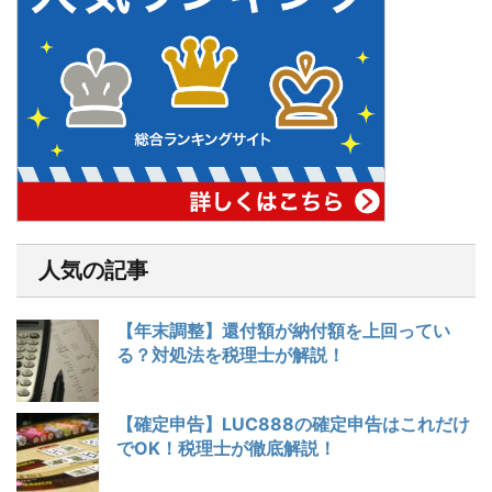
人気の記事
【年末調整】還付額が納付額を上回ってい
る？対処法を税理士が解説！
【確定申告】LUC888の確定申告はこれだけ
でOK！税理士が徹底解説！