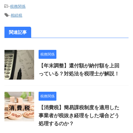
-
税務関係
-
相続税
関連記事
税務関係
【年末調整】還付額が納付額を上回
っている？対処法を税理士が解説！
税務関係
【消費税】簡易課税制度を適用した
事業者が税抜き経理をした場合どう
処理するのか？