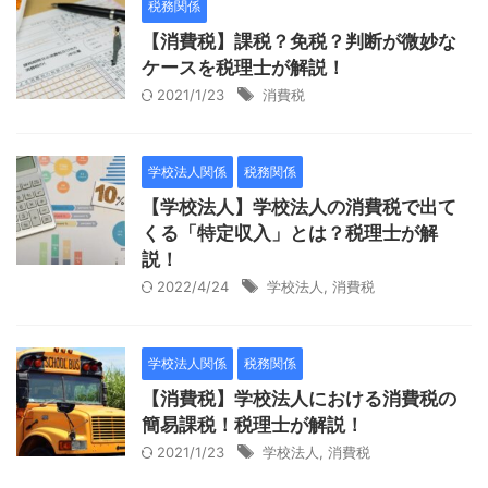
税務関係
【消費税】課税？免税？判断が微妙な
ケースを税理士が解説！
2021/1/23
消費税
学校法人関係
税務関係
【学校法人】学校法人の消費税で出て
くる「特定収入」とは？税理士が解
説！
2022/4/24
学校法人
,
消費税
学校法人関係
税務関係
【消費税】学校法人における消費税の
簡易課税！税理士が解説！
2021/1/23
学校法人
,
消費税