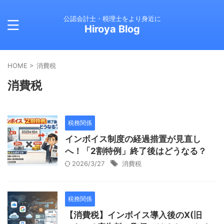
公認会計士・税理士をより身近に
Hiroya Blog
HOME
>
消費税
消費税
税務関係
インボイス制度の経過措置が見直し
へ！「2割特例」終了後はどうなる？
2026/3/27
消費税
税務関係
【消費税】インボイス導入後のX(旧