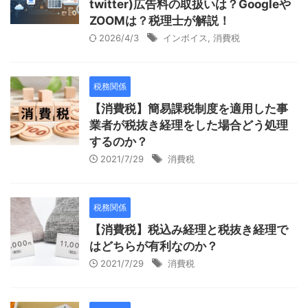
twitter)広告料の取扱いは？Googleや
ZOOMは？税理士が解説！
2026/4/3
インボイス
,
消費税
税務関係
【消費税】簡易課税制度を適用した事
業者が税抜き経理をした場合どう処理
するのか？
2021/7/29
消費税
税務関係
【消費税】税込み経理と税抜き経理で
はどちらが有利なのか？
2021/7/29
消費税