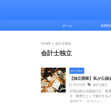
ホーム
税務関
HOME
>
会計士独立
会計士独立
会計士独立
【独立開業】私が公認
2021/2/5
会計士独立
今回は私が公認会計士・税理
士・税理士として独立する人
るのか？」 そういっ ...